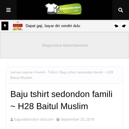
g Carla
Dapat gaji, bayar diri sendiri dulu
Responsive Advertisement
Laman utama
Famili - Tshirt
Baju tshirt sedondon famili ~ H28
Baitul Muslim
Baju tshirt sedondon famili
~ H28 Baitul Muslim
bajusedondon dotcom
September 20, 2018