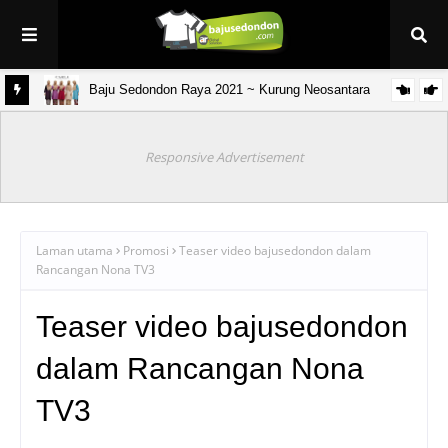
Baju Sedondon Raya 2021 ~ Kurung Neosantara
& anak)
Responsive Advertisement
Laman utama
Promosi
Teaser video bajusedondon dalam
Rancangan Nona TV3
Teaser video bajusedondon
dalam Rancangan Nona
TV3