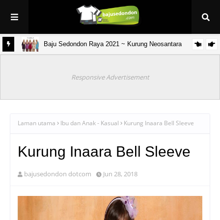
Baju Sedondon Raya 2021 ~ Kurung Neosantara
& anak)
Responsive Advertisement
Laman utama
Ibu dan Anak - Kasual
Kurung Inaara Bell Sleeve
Kurung Inaara Bell Sleeve
bajusedondon dotcom
Jun 28, 2018