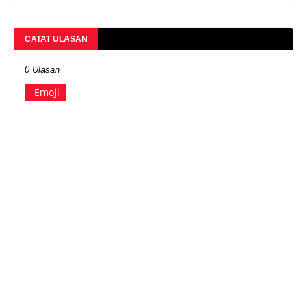
CATAT ULASAN
0 Ulasan
Emoji