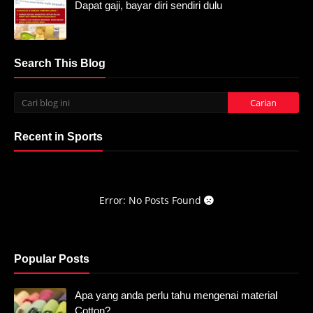
Dapat gaji, bayar diri sendiri dulu
Search This Blog
Recent in Sports
Error: No Posts Found
Popular Posts
Apa yang anda perlu tahu mengenai material
Cotton?