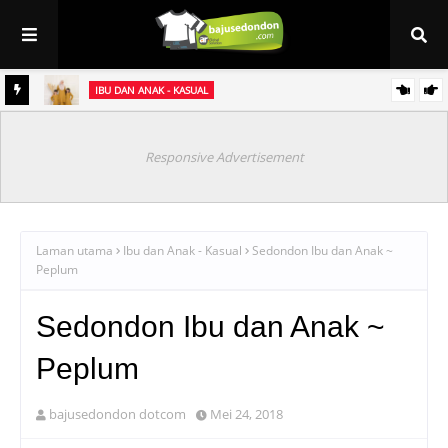
IBU DAN ANAK - KASUAL
et
Baju Sedondon Raya 2021 ~ Kurung Jasmine (sedondon ibu & anak)
Responsive Advertisement
Laman utama
Ibu dan Anak - Kasual
Sedondon Ibu dan Anak ~
Peplum
Sedondon Ibu dan Anak ~
Peplum
bajusedondon dotcom
Mei 24, 2018