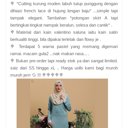
🍭 *Cutting kurung moden labuh tutup punggung dengan
dihiasi french lace di hujung lengan baju* ...simple tapi
tampak elegant. Tambahan *potongan skirt A tapi
bertingkat-tingkat nampak beralun, selesa dan cantik* .
🍭Material dari kain valentino saluna iaitu kain satin
berkualiti tinggi. bila dipakai terletak dan flowy je .
🍭 Terdapat 5 warna pastel yang memang digemari
ramai. macam gula2 ...nak makan rasa... .
🍭 Bukan pre-order tapi ready stok ya dan sangat limited.
saiz dari SS hingga xL .. Harga uolls kami bagi muroh
muroh jerrr 💦 !!! 🍭🍭🍭🍭🍭