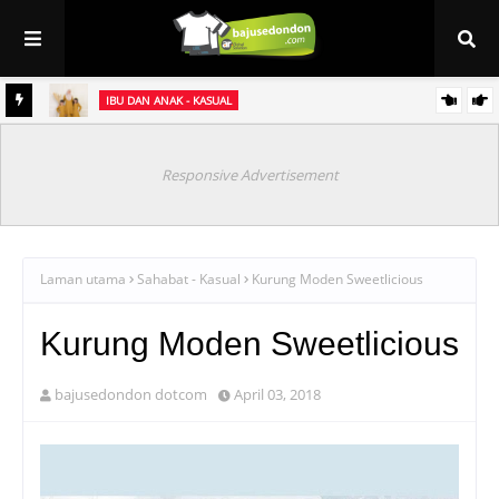
IBU DAN ANAK - KASUAL
et
Baju Sedondon Raya 2021 ~ Kurung Jasmine (sedondon ibu & anak)
Responsive Advertisement
Laman utama
Sahabat - Kasual
Kurung Moden Sweetlicious
Kurung Moden Sweetlicious
bajusedondon dotcom
April 03, 2018