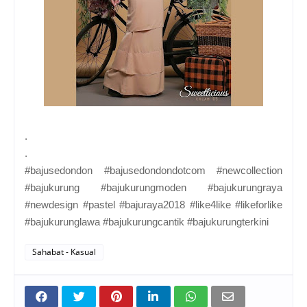
.
.
#bajusedondon #bajusedondondotcom #newcollection
#bajukurung #bajukurungmoden #bajukurungraya
#newdesign #pastel #bajuraya2018 #like4like #likeforlike
#bajukurunglawa #bajukurungcantik #bajukurungterkini
Sahabat - Kasual