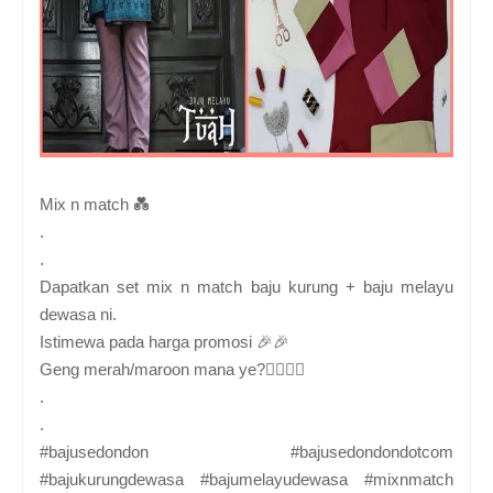
Mix n match 💑
.
.
Dapatkan set mix n match baju kurung + baju melayu
dewasa ni.
Istimewa pada harga promosi 🎉🎉
Geng merah/maroon mana ye?🙋‍♀️🙋‍♂️
.
.
#bajusedondon #bajusedondondotcom
#bajukurungdewasa #bajumelayudewasa #mixnmatch