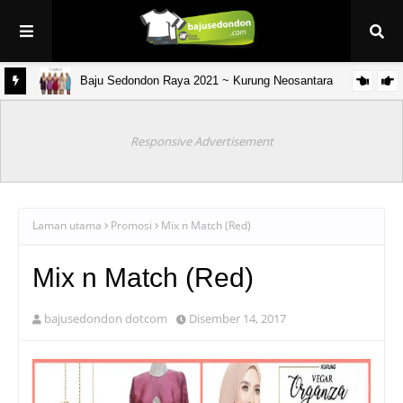
Baju Sedondon Raya 2021 ~ Kurung Neosantara
& anak)
Responsive Advertisement
Laman utama
Promosi
Mix n Match (Red)
Mix n Match (Red)
bajusedondon dotcom
Disember 14, 2017