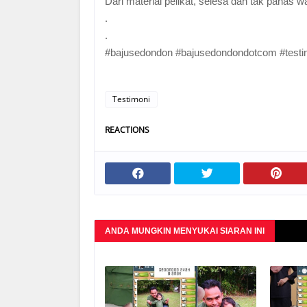
Dari material pelikat, selesa dan tak panas w
.
.
#bajusedondon #bajusedondondotcom #testim
Testimoni
REACTIONS
ANDA MUNGKIN MENYUKAI SIARAN INI