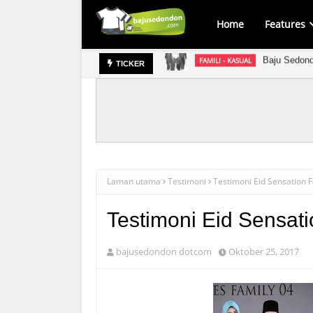
Home
Features
Baju Sedond
FAMILI - KASUAL
Baju 
TICKER
IBU DAN ANAK - KASUAL
Laman utama
Testimoni
Testimoni Eid Sensation F
Testimoni Eid Sensati
bajusedondon dotcom
Oktober 25, 2017