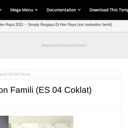
Mega Menu
Documentation
Download This Tem
on Raya 2021 ~ Simply Bergaya Di Hari Raya (set sedondon famili)
Sedondon Raya 2021 ~ Kurung Jasmine (sedondon ibu & anak)
Responsive Advertisement
amili (ES 04 Coklat)
on Famili (ES 04 Coklat)