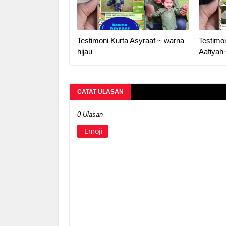
Testimoni Kurta Asyraaf ~ warna
Testimo
hijau
Aafiyah
CATAT ULASAN
0 Ulasan
Emoji