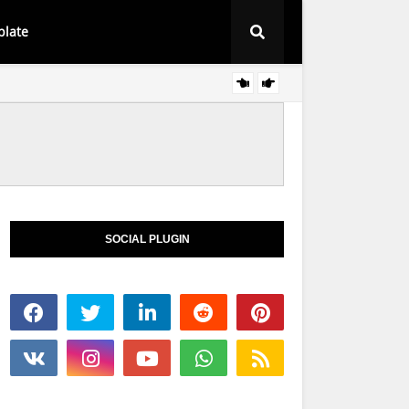
plate
Baju Sedondon 
SOCIAL PLUGIN