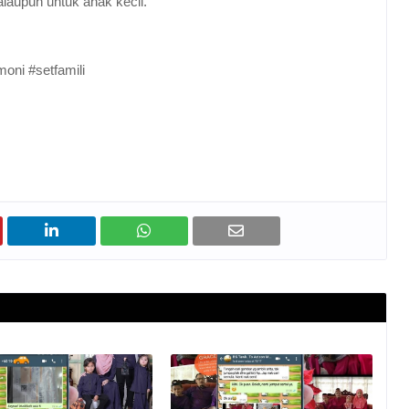
alaupun untuk anak kecil.
oni #setfamili