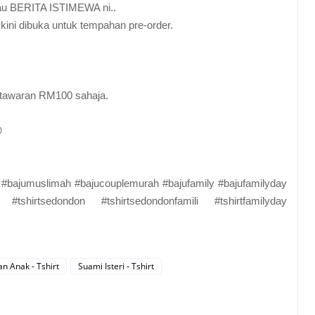
tau BERITA ISTIMEWA ni..
kini dibuka untuk tempahan pre-order.
n tawaran RM100 sahaja.

#bajumuslimah #bajucouplemurah #bajufamily #bajufamilyday
#tshirtsedondon #tshirtsedondonfamili #tshirtfamilyday
an Anak - Tshirt
Suami Isteri - Tshirt