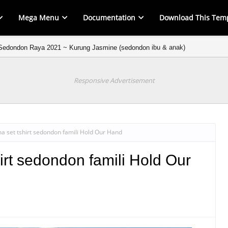
Mega Menu
Documentation
Download This Tem
Sedondon Raya 2021 ~ Kurung Jasmine (sedondon ibu & anak)
Responsive Advertisement
a set tshirt sedondon famili Hold Our Hand
irt sedondon famili Hold Our