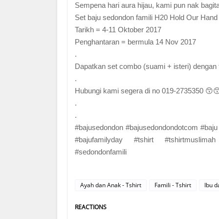
Sempena hari aura hijau, kami pun nak bagi
Set baju sedondon famili H20 Hold Our Hand 
Tarikh = 4-11 Oktober 2017
Penghantaran = bermula 14 Nov 2017
.
Dapatkan set combo (suami + isteri) denga
.
Hubungi kami segera di no 019-2735350 😙
.
.
#bajusedondon #bajusedondondotcom #baju 
#bajufamilyday #tshirt #tshirtmuslimah 
#sedondonfamili
Ayah dan Anak - Tshirt
Famili - Tshirt
Ibu d
REACTIONS