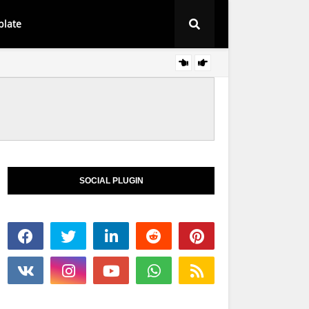
plate
Baju Sedondon 
SOCIAL PLUGIN