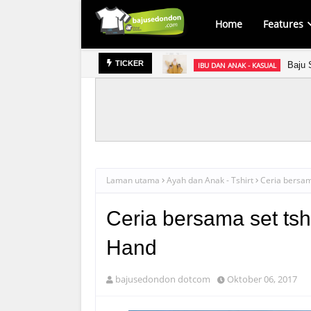
Home
Features
Baju 
IBU DAN ANAK - KASUAL
TICKER
Laman utama
Ayah dan Anak - Tshirt
Ceria bersam
Ceria bersama set tsh
Hand
bajusedondon dotcom
Oktober 06, 2017