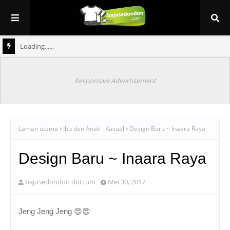
Loading......
Responsive Advertisement
Laman utama
Ibu dan Anak - Kasual
Design Baru ~ Inaara Raya
Design Baru ~ Inaara Raya
bajusedondon dotcom
Mei 30, 2017
😍😍
Jeng Jeng Jeng