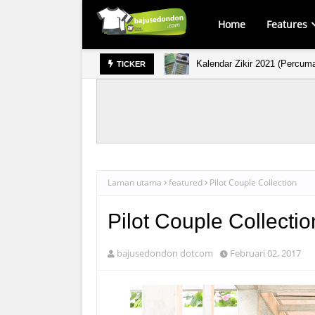
Home
Features
Kalendar Zikir 2021 (Percum
TICKER
Laman utama
featured
Pilot Couple Collection
Pilot Couple Collectio
bajusedondon dotcom
Februari 02, 2017