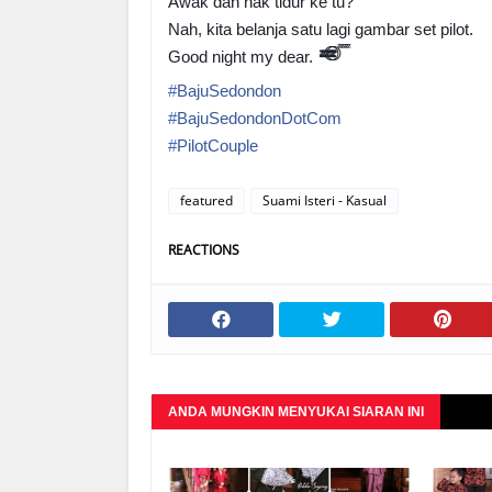
Awak dah nak tidur ke tu?
Nah, kita belanja satu lagi gambar set pilot.
💤
💤
😴
😴
Good night my dear.
#
BajuSedondon
#
BajuSedondonDotCom
#
PilotCouple
featured
Suami Isteri - Kasual
REACTIONS
ANDA MUNGKIN MENYUKAI SIARAN INI