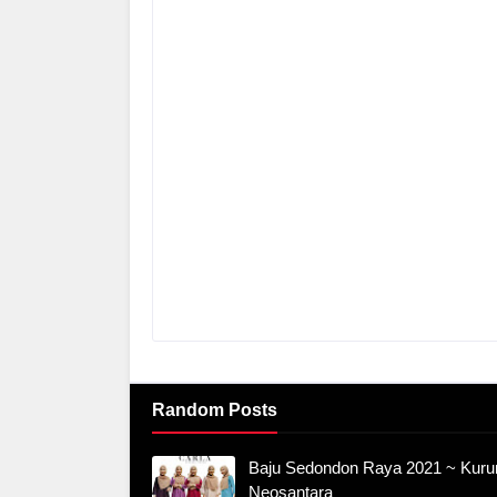
Random Posts
Baju Sedondon Raya 2021 ~ Kuru
Neosantara