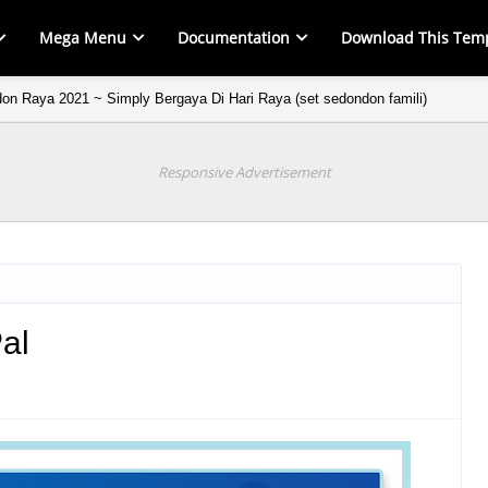
Mega Menu
Documentation
Download This Tem
on Raya 2021 ~ Simply Bergaya Di Hari Raya (set sedondon famili)
Sedondon Raya 2021 ~ Kurung Jasmine (sedondon ibu & anak)
Responsive Advertisement
al