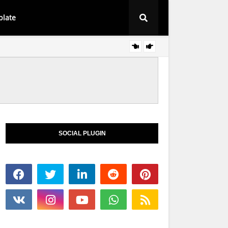
plate
Baju Sedondon 
SOCIAL PLUGIN