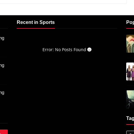
Recent in Sports
Pop
ng
Error: No Posts Found
ng
ng
Ta