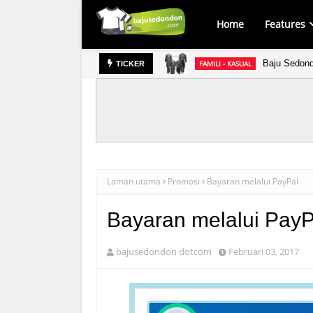
Home
Features
Baju Sedond
FAMILI - KASUAL
TICKER
Baju 
IBU DAN ANAK - KASUAL
Laman utama
Promosi
Bayaran melalui PayPal
Bayaran melalui PayP
bajusedondon dotcom
Februari 03, 2017