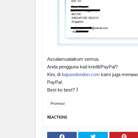
Assalamualaikum semua.
Anda pengguna kad kredit/PayPal?
Kini, di
bajusedondon.com
kami juga menawar
PayPal.
;)
Best ke best?
Promosi
REACTIONS