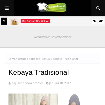
IBU DAN ANAK - KASUAL
et
Baju Sedondon Raya 2021 ~ Kurung Jasmine (sedondon ibu & anak)
Responsive Advertisement
Laman utama
Sahabat - Kasual
Kebaya Tradisional
Kebaya Tradisional
bajusedondon dotcom
Januari 18, 2017