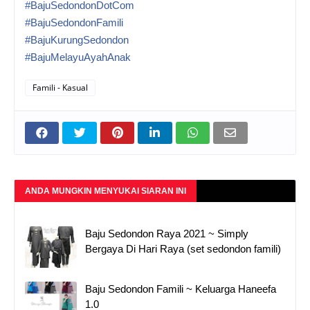
#
BajuSedondonDotCom
#
BajuSedondonFamili
#
BajuKurungSedondon
#
BajuMelayuAyahAnak
Famili - Kasual
ANDA MUNGKIN MENYUKAI SIARAN INI
Baju Sedondon Raya 2021 ~ Simply
Bergaya Di Hari Raya (set sedondon famili)
Baju Sedondon Famili ~ Keluarga Haneefa
1.0