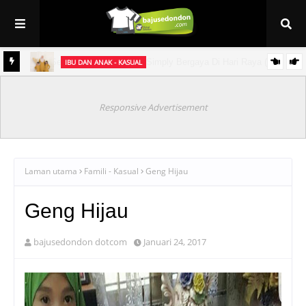
IBU DAN ANAK - KASUAL
et
Baju Sedondon Raya 2021 ~ Kurung Jasmine (sedondon ibu & anak)
Responsive Advertisement
Laman utama
Famili - Kasual
Geng Hijau
Geng Hijau
bajusedondon dotcom
Januari 24, 2017