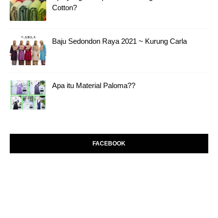
Cotton?
Baju Sedondon Raya 2021 ~ Kurung Carla
Apa itu Material Paloma??
FACEBOOK