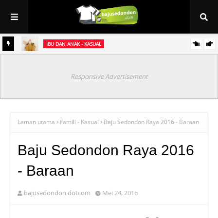
IBU DAN ANAK - KASUAL
et
Baju Sedondon Raya 2021 ~ Kurung Jasmine (sedondon ibu & anak)
Responsive Advertisement
Laman utama
Famili - Kasual
Baju Sedondon Raya 2016 - Baraan
Baju Sedondon Raya 2016
- Baraan
bajusedondon dotcom
Mei 24, 2016