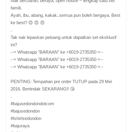
Nak berziarah, beraya, open house ~ lengkap satu set
famili.
Ayah, ibu, abang, kakak..semua pun boleh bergaya. Best
ke best? 😍 😍 😍
.
Tak nak lepaskan peluang untuk dapatkan set eksklusif
ini?
--> Whatsapp "BARAAN" ke +6019-2735350 <--
--> Whatsapp "BARAAN" ke +6019-2735350 <--
--> Whatsapp "BARAAN" ke +6019-2735350 <--
PENTING: Tempahan pre order TUTUP pada 29 Mei
2016. Bertindak SEKARANG!! 😘
.
#bajusedondondotcom
#bajusedondon
#tshirtsedondon
‪#‎bajuraya