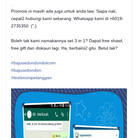
.
Promosi ni masih ada juga untuk anda taw. Siapa nak,
cepat2 hubungi kami sekarang. Whatsapp kami di +6019-
2735350. (",)
.
Boleh tak kami namakannya set 3 in 1? Dapat free shawl,
free gift dan diskaun lagi. Ha, berbaloi2 gitu. Betul tak?
.
‪#‎
bajusedondondotcom‬
‪#‎
bajusedondon‬
‪#‎
testimonipelanggan‬