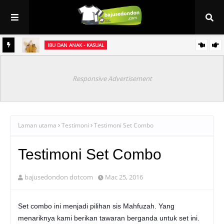
IBU DAN ANAK - KASUAL
et
Baju Sedondon Raya 2021 ~ Kurung Jasmine (sedondon ibu & anak)
Responsive Advertisement
Laman utama
Testimoni
Testimoni Set Combo
Testimoni Set Combo
bajusedondon dotcom
Mac 25, 2016
Set combo ini menjadi pilihan sis Mahfuzah. Yang
menariknya kami berikan tawaran berganda untuk set ini.