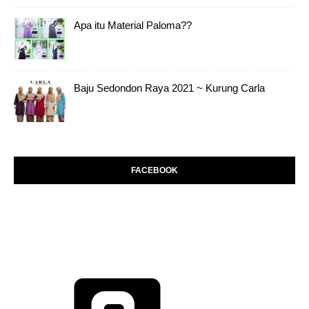
Apa itu Material Paloma??
Baju Sedondon Raya 2021 ~ Kurung Carla
FACEBOOK