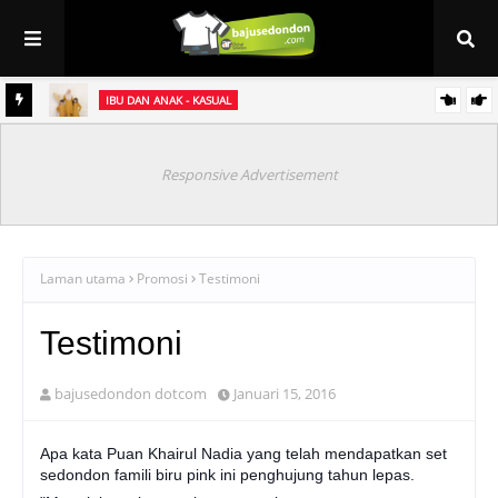
IBU DAN ANAK - KASUAL
et
Baju Sedondon Raya 2021 ~ Kurung Jasmine (sedondon ibu & anak)
Responsive Advertisement
Laman utama
Promosi
Testimoni
Testimoni
bajusedondon dotcom
Januari 15, 2016
Apa kata Puan Khairul Nadia yang telah mendapatkan set
sedondon famili biru pink ini penghujung tahun lepas.