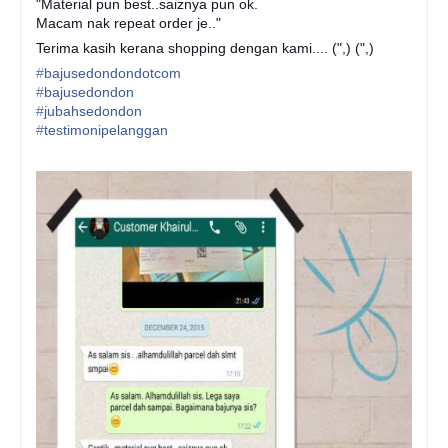
"Material pun best..saiznya pun ok.
Macam nak repeat order je.."
Terima kasih kerana shopping dengan kami.... (",) (",)
‪#‎
bajusedondondotcom‬
‪#‎
bajusedondon‬
‪#‎
jubahsedondon‬
‪#‎
testimonipelanggan‬