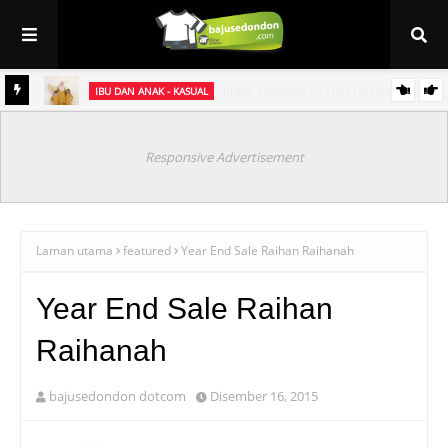
IBU DAN ANAK - KASUAL
et
Baju Sedondon Raya 2021 ~ Kurung Jasmine (sedondon ibu & anak)
Responsive Advertisement
Laman utama
featured
Year End Sale Raihan Raihanah
Year End Sale Raihan
Raihanah
bajusedondon dotcom
Disember 16, 2015