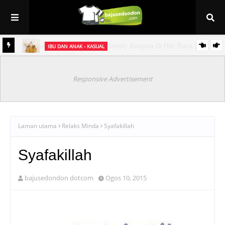
IBU DAN ANAK - KASUAL
et
Baju Sedondon Raya 2021 ~ Kurung Jasmine (sedondon ibu & anak)
Responsive Advertisement
Laman utama
Relaks Minda
Syafakillah
Syafakillah
bajusedondon dotcom
Ogos 10, 2015