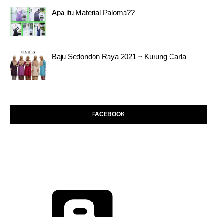
Apa itu Material Paloma??
Baju Sedondon Raya 2021 ~ Kurung Carla
FACEBOOK