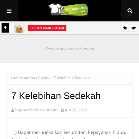
IBU DAN ANAK - KASUAL
et
Baju Sedondon Raya 2021 ~ Kurung Jasmine (sedondon ibu & anak)
Responsive Advertisement
Laman utama
Agama
7 Kelebihan Sedekah
7 Kelebihan Sedekah
bajusedondon dotcom
Jun 28, 2015
1) Dapat merungkaikan kerumitan, kepayahan hidup.