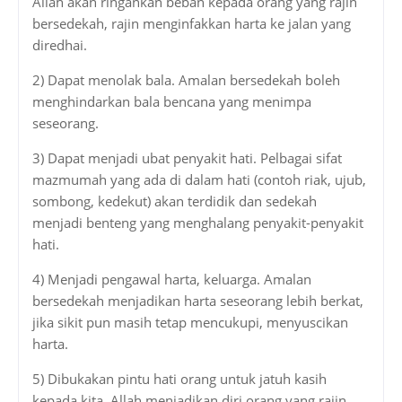
Allah akan ringankan beban kepada orang yang rajin
bersedekah, rajin menginfakkan harta ke jalan yang
diredhai.
2) Dapat menolak bala. Amalan bersedekah boleh
menghindarkan bala bencana yang menimpa
seseorang.
3) Dapat menjadi ubat penyakit hati. Pelbagai sifat
mazmumah yang ada di dalam hati (contoh riak, ujub,
sombong, kedekut) akan terdidik dan sedekah
menjadi benteng yang menghalang penyakit-penyakit
hati.
4) Menjadi pengawal harta, keluarga. Amalan
bersedekah menjadikan harta seseorang lebih berkat,
jika sikit pun masih tetap mencukupi, menyuscikan
harta.
5) Dibukakan pintu hati orang untuk jatuh kasih
kepada kita. Allah menjadikan diri orang yang rajin