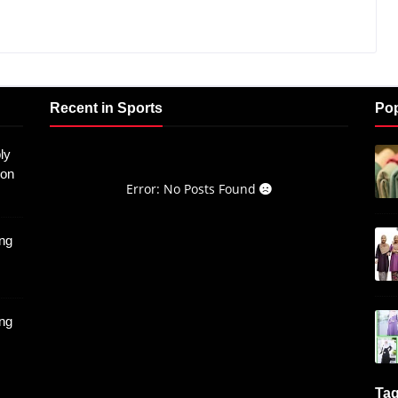
Recent in Sports
Pop
ly
don
Error: No Posts Found
ng
ng
Ta