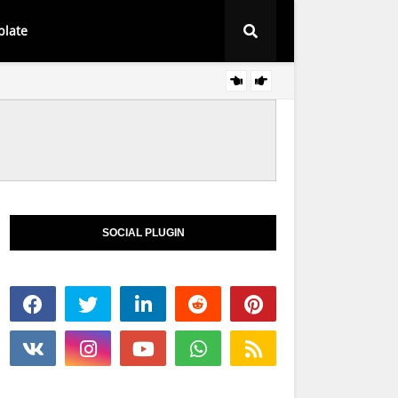
plate
Baju Sedondon 
SOCIAL PLUGIN