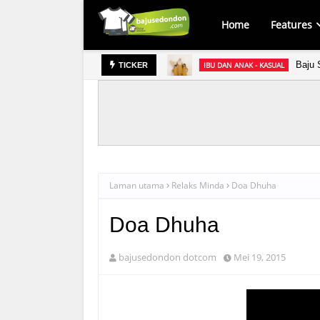
Home
Features
Baju 
IBU DAN ANAK - KASUAL
TICKER
Laman utama
Relaks Minda
Doa Dhuha
Doa Dhuha
bajusedondon dotcom
Mei 19, 2015