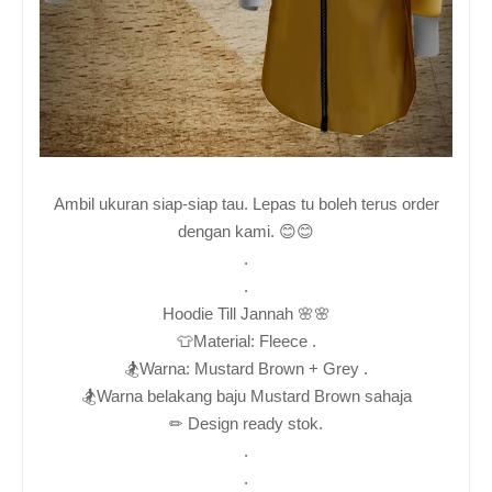
Ambil ukuran siap-siap tau. Lepas tu boleh terus order
dengan kami. 😊😊
.
.
Hoodie Till Jannah 🌸🌸
👕Material: Fleece .
🏂Warna: Mustard Brown + Grey .
🏂Warna belakang baju Mustard Brown sahaja
✏ Design ready stok.
.
.