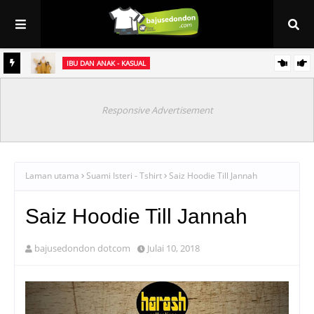
IBU DAN ANAK - KASUAL
et
Baju Sedondon Raya 2021 ~ Kurung Jasmine (sedondon ibu & anak)
Responsive Advertisement
Laman utama
Suami Isteri - Tshirt
Saiz Hoodie Till Jannah
Saiz Hoodie Till Jannah
bajusedondon dotcom
Julai 10, 2018