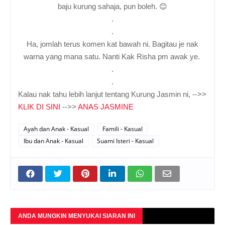
baju kurung sahaja, pun boleh. 😊
.
.
Ha, jomlah terus komen kat bawah ni. Bagitau je nak
warna yang mana satu. Nanti Kak Risha pm awak ye.
.
.
Kalau nak tahu lebih lanjut tentang Kurung Jasmin ni, -->>
KLIK DI SINI
-->>
ANAS JASMINE
Ayah dan Anak - Kasual
Famili - Kasual
Ibu dan Anak - Kasual
Suami Isteri - Kasual
ANDA MUNGKIN MENYUKAI SIARAN INI