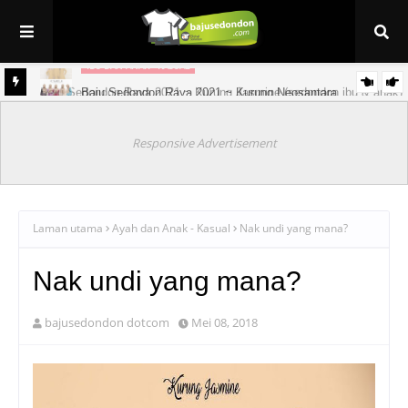
IBU DAN ANAK - KASUAL
Baju Sedondon Raya 2021 ~ Kurung Jasmine (sedondon ibu & anak)
Baju Sedondon Raya 2021 ~ Kurung Neosantara
Responsive Advertisement
Laman utama
Ayah dan Anak - Kasual
Nak undi yang mana?
Nak undi yang mana?
bajusedondon dotcom
Mei 08, 2018