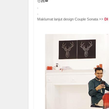
😍👸👑
.
.
Maklumat lanjut design Couple Sonata >>
DI