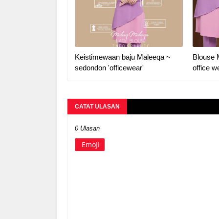
Keistimewaan baju Maleeqa ~
Blouse 
sedondon 'officewear'
office w
CATAT ULASAN
0 Ulasan
Emoji