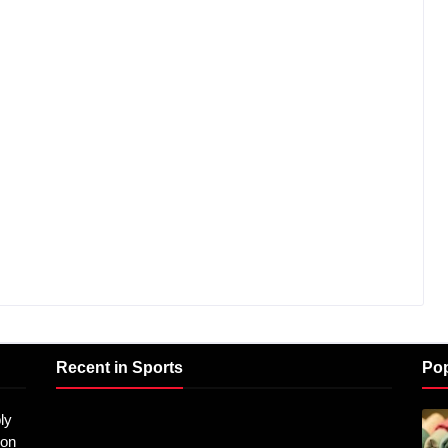
Recent in Sports
Pop
ly
don