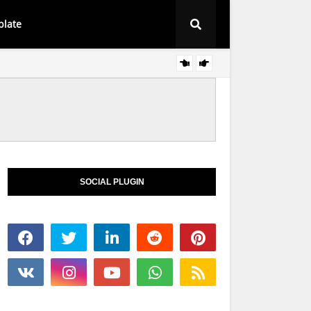
plate
Baju Sedondon 
SOCIAL PLUGIN