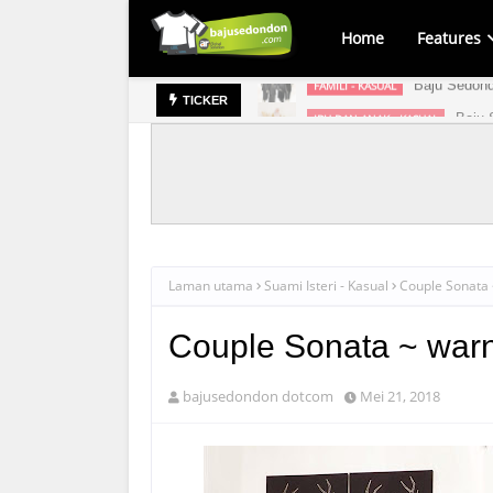
Home
Features
Baju Sedond
FAMILI - KASUAL
Baju 
IBU DAN ANAK - KASUAL
TICKER
Laman utama
Suami Isteri - Kasual
Couple Sonata 
Couple Sonata ~ warn
bajusedondon dotcom
Mei 21, 2018