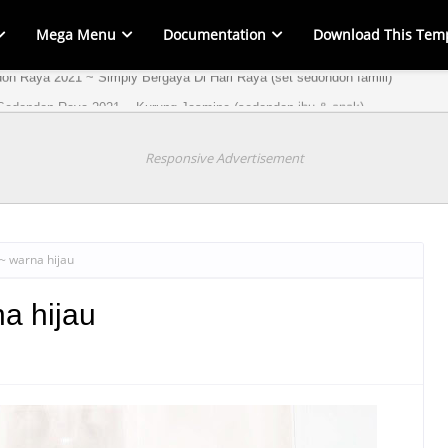
Mega Menu
Documentation
Download This Tem
on Raya 2021 ~ Simply Bergaya Di Hari Raya (set sedondon famili)
Sedondon Raya 2021 ~ Kurung Jasmine (sedondon ibu & anak)
Responsive Advertisement
~ warna hijau
a hijau