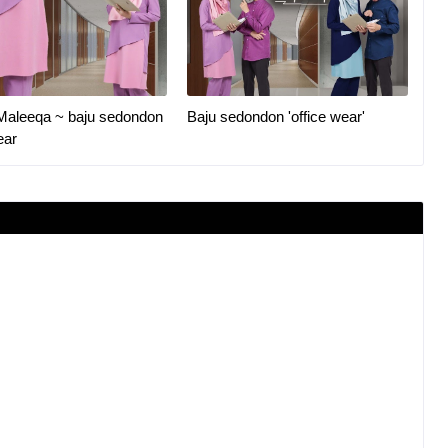
Maleeqa ~ baju sedondon
Baju sedondon 'office wear'
ear