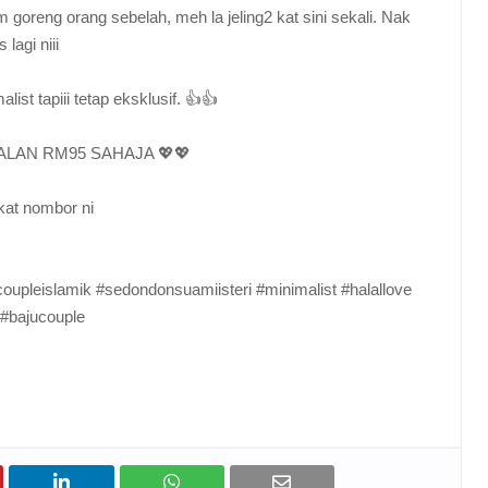
goreng orang sebelah, meh la jeling2 kat sini sekali. Nak
lagi niii
ist tapiii tetap eksklusif. 👍👍
ALAN RM95 SAHAJA 💖💖
 kat nombor ni
pleislamik #sedondonsuamiisteri #minimalist #halallove
 #bajucouple