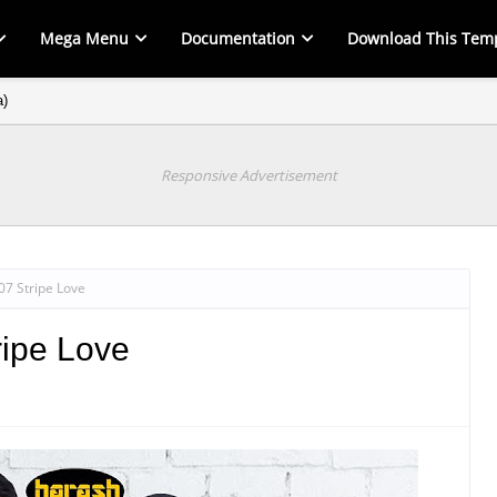
Mega Menu
Documentation
Download This Tem
a)
Responsive Advertisement
7 Stripe Love
ipe Love