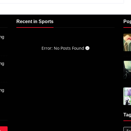
Recent in Sports
Pop
ng
Error: No Posts Found
ng
ng
Ta
Fa