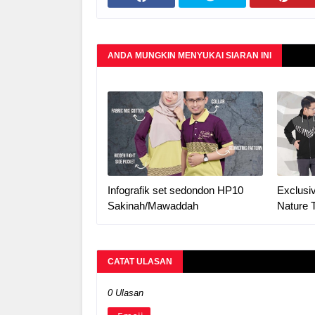
ANDA MUNGKIN MENYUKAI SIARAN INI
Infografik set sedondon HP10
Exclusi
Sakinah/Mawaddah
Nature
CATAT ULASAN
0 Ulasan