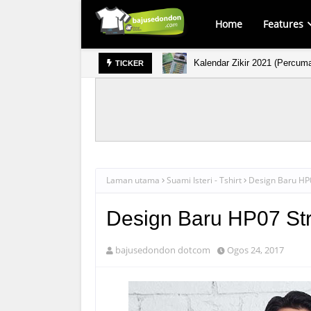
Home
Features
Kalendar Zikir 2021 (Percum
TICKER
Laman utama
Suami Isteri - Tshirt
Design Baru HP0
Design Baru HP07 Str
bajusedondon dotcom
Ogos 24, 2017