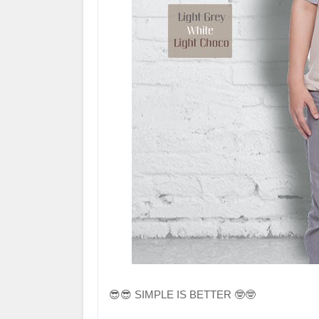
😎😎 SIMPLE IS BETTER 🤓🤓