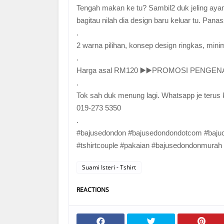
Tengah makan ke tu? Sambil2 duk jeling ayam 
bagitau nilah dia design baru keluar tu. Panass 
.
2 warna pilihan, konsep design ringkas, minimal
.
Harga asal RM120 ▶️▶️PROMOSI PENGEN
.
Tok sah duk menung lagi. Whatsapp je terus
019-273 5350
.
#bajusedondon #bajusedondondotcom #bajucou
#tshirtcouple #pakaian #bajusedondonmurah
Suami Isteri - Tshirt
REACTIONS