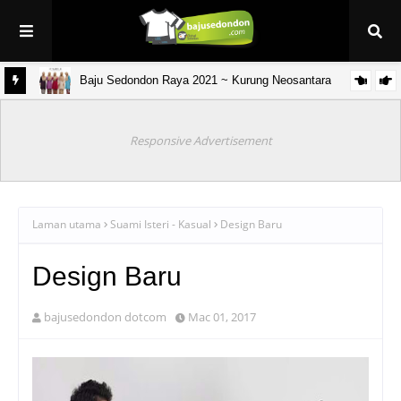
Baju Sedondon Raya 2021 ~ Kurung Neosantara
& anak)
Responsive Advertisement
Laman utama
Suami Isteri - Kasual
Design Baru
Design Baru
bajusedondon dotcom
Mac 01, 2017