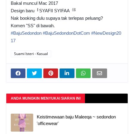
Bakal muncul Mac 2017
<3
<3
<3
<3
Design baru
SYAFII SYIFAA
Nak booking dulu supaya tak terlepas peluang?
Komen "SS" di bawah.
#
BajuSedondon
#
BajuSedondonDotCom
#
NewDesign20
17
Suami Isteri - Kasual
ANDA MUNGKIN MENYUKAI SIARAN INI
Keistimewaan baju Maleeqa ~ sedondon
'officewear'