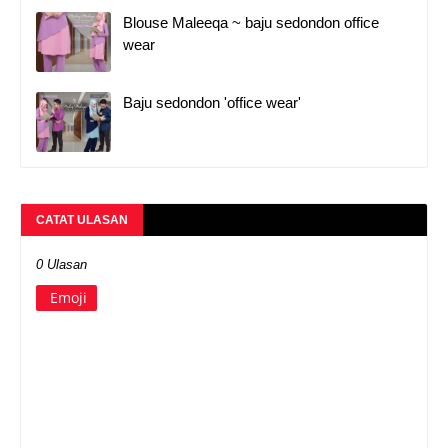
Blouse Maleeqa ~ baju sedondon office
wear
Baju sedondon 'office wear'
CATAT ULASAN
0 Ulasan
Emoji