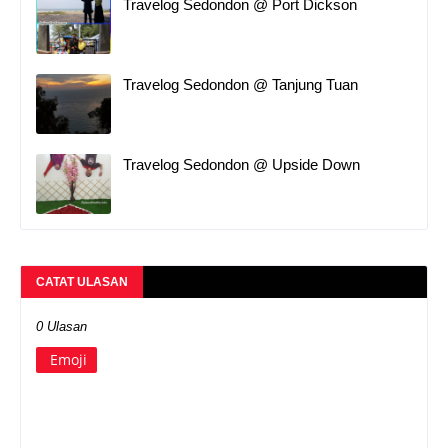
Travelog Sedondon @ Port Dickson
Travelog Sedondon @ Tanjung Tuan
Travelog Sedondon @ Upside Down
CATAT ULASAN
0 Ulasan
Emoji