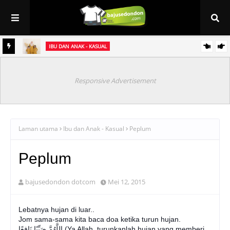
IBU DAN ANAK - KASUAL
et
Baju Sedondon Raya 2021 ~ Kurung Jasmine (sedondon ibu & anak)
Responsive Advertisement
Laman utama
Ibu dan Anak - Kasual
Peplum
Peplum
bajusedondon dotcom
Mei 12, 2015
Lebatnya hujan di luar..
Jom sama-sama kita baca doa ketika turun hujan.
اللَّهُمَّ صَيِّبًا نَافِعًا (Ya Allah, turunkanlah hujan yang memberi